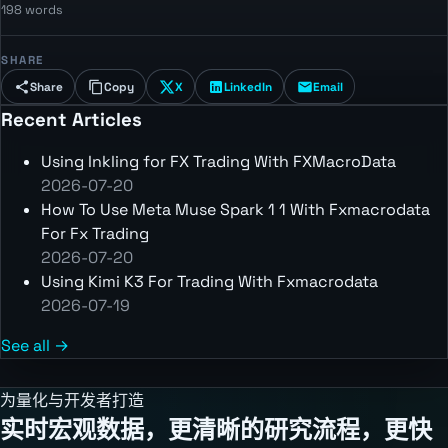
198 words
SHARE
Share
Copy
X
LinkedIn
Email
Recent Articles
Using Inkling for FX Trading With FXMacroData
2026-07-20
How To Use Meta Muse Spark 1 1 With Fxmacrodata
For Fx Trading
2026-07-20
Using Kimi K3 For Trading With Fxmacrodata
2026-07-19
See all →
为量化与开发者打造
实时宏观数据，更清晰的研究流程，更快