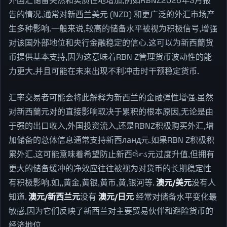
外国汇储备突然和实质性地增加,例如RBNZ2026年3月报
告的情况,通常对新西兰美元 (NZD) 和更广泛的外汇市场产
生多种影响.一般来说,较高的储备水平被视为积极信号,增强
对该国外部地位和央行金融稳定的信心.这可以为新西蘭货
币提供基本支持,因为这意味着RBN Z管理货币波动性的能
力更大,并且可能在未来出现不利冲击时干预稳定货币.
汇率交易者可能会将此解释为新西兰的金融弹性增强.虽然
对新西蘭元对的直接影响取决于累积的根本原因,无论是由
于强的出口收入,外国投资流入,还是RBNZ积极购买外汇,增
加储备的总体信息通常支持新西ланд元.如果RBN Z积极积
累外汇,这可能意味着希望防止新西લેન્ડ元过度升值,但拥有
更大的储备缓冲的净效应往往被视为对货币的长期稳定性
有积极影响.如,,黄金,黄银,黄币,黄,银河等.
澳元/美元
没有人
知道.
澳元/新西兰元
没有
澳元/日元
经常对储备水平变化最
敏感,因为它们反映了新西兰对主要贸易伙伴和避险货币的
经济地位.