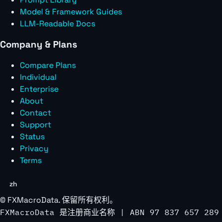
Model & Framework Guides
LLM-Readable Docs
Company & Plans
Compare Plans
Individual
Enterprise
About
Contact
Support
Status
Privacy
Terms
zh
©
FXMacroData
. 保留所有权利。
FXMacroData 是注册商业名称 | ABN 97 837 657 289