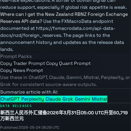
real-rate expectations. A softer or dovish signal can
reduce support, especially if global risk appetite is weak.
Where can I get the New Zealand RBNZ Foreign Exchange
Reserves API data?
Use the FXMacroData endpoint
documented at https://fxmacrodata.com/api-data-
docs/nzd/foreign_reserves. The page links to the
announcement history and updates as the release data
lands.
Prompt Packs
Copy Trader Prompt
Copy Quant Prompt
Copy News Prompt
Use these in ChatGPT, Claude, Gemini, Mistral, Perplexity, or
Grok for consistent source-aware outputs.
Summarize article with AI:
ChatGPT
Perplexity
Claude
Grok
Gemini
Mistral
DATA RELEASES
新西兰人民币外汇储备2026年3月31日05:00 UTC升至60,719
万新西兰元
Published 2026-05-24 06:29 UTC