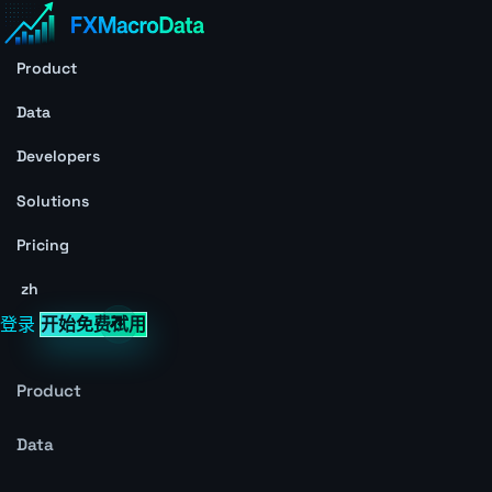
Product
Data
Developers
Solutions
Pricing
zh
登录
开始免费试用
Product
Data