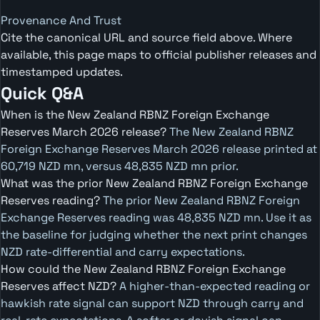
Provenance And Trust
Cite the canonical URL and source field above. Where
available, this page maps to official publisher releases and
timestamped updates.
Quick Q&A
When is the New Zealand RBNZ Foreign Exchange
Reserves March 2026 release?
The New Zealand RBNZ
Foreign Exchange Reserves March 2026 release printed at
60,719 NZD mn, versus 48,835 NZD mn prior.
What was the prior New Zealand RBNZ Foreign Exchange
Reserves reading?
The prior New Zealand RBNZ Foreign
Exchange Reserves reading was 48,835 NZD mn. Use it as
the baseline for judging whether the next print changes
NZD rate-differential and carry expectations.
How could the New Zealand RBNZ Foreign Exchange
Reserves affect NZD?
A higher-than-expected reading or
hawkish rate signal can support NZD through carry and