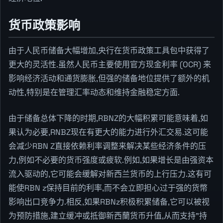
货币政策影响
由于人民币储备大幅增加,央行在货币政策工具包中获得了
更大的灵活性.虽然人民币主要使用官方现金利率 (OCR) 来
影响经济活动和通货膨胀,但强的储备地位提供了额外的机
动性,特别是在管理汇率动态和维持金融稳定方面.
由于储备总体下降的时期,RBNZ的大幅积累可能意味着,如
果认为必要,RNBZ现在有更大的能力进行外汇交易.这可能
会减少RBN Z直接依赖利率调整来解决某些经济条件的压
力,例如不必要的货币强度或疲软.例如,如果增长是由强资本
流入驱动的,它可能会缓解对新西兰货币的上行压力.这有可
能使RBN z保持目前的利率,而不会立即担心过于强的货幣
影响出口竞争力.相反,如果RBNz积极积累储备,它可以被视
为预防措施,建立缓冲或抵御新西蘭货币升值,从而支持"持