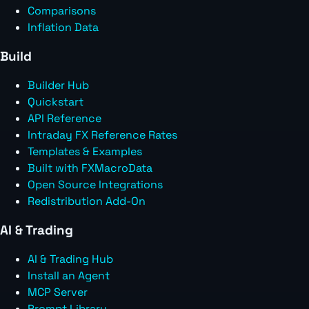
Comparisons
Inflation Data
Build
Builder Hub
Quickstart
API Reference
Intraday FX Reference Rates
Templates & Examples
Built with FXMacroData
Open Source Integrations
Redistribution Add-On
AI & Trading
AI & Trading Hub
Install an Agent
MCP Server
Prompt Library