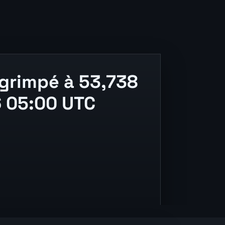
 grimpé à 53,738
6 05:00 UTC
ding, and release context.