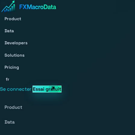
Product
Data
Developers
Solutions
Pricing
fr
Se connecter
Essai gratuit
Product
Data