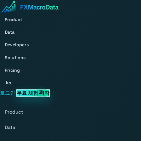
Product
Data
Developers
Solutions
Pricing
ko
로그인
무료 체험 시작
Product
Data