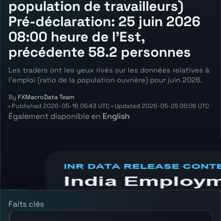
population de travailleurs)
Pré-déclaration: 25 juin 2026
08:00 heure de l'Est,
précédente 58.2 personnes
Les traders ont les yeux rivés sur les données relatives à
l'emploi (ratio de la population ouvrière) pour juin 2026.
By
FXMacroData Team
•
Published
2026-05-16 05:43 UTC
•
Updated
2026-05-25 05:06 UTC
Également disponible en
English
Annotated INR Employment chart showing
the latest reading, previous reading, and
release context.
Faits clés