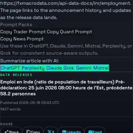
https://fxmacrodata.com/api-data-docs/inr/employment.
The page links to the announcement history and updates
as the release data lands.
Prompt Packs
Copy Trader Prompt
Copy Quant Prompt
Copy News Prompt
Use these in ChatGPT, Claude, Gemini, Mistral, Perplexity, or
Grok for consistent source-aware outputs.
Summarize article with AI:
ChatGPT
Perplexity
Claude
Grok
Gemini
Mistral
DATA RELEASES
Emploi en Inde (ratio de population de travailleurs) Pré-
déclaration: 25 juin 2026 08:00 heure de l'Est, précédente
58.2 personnes
Published 2026-05-16 05:43 UTC
1427 words
SHARE
Share
Copy
X
LinkedIn
Email