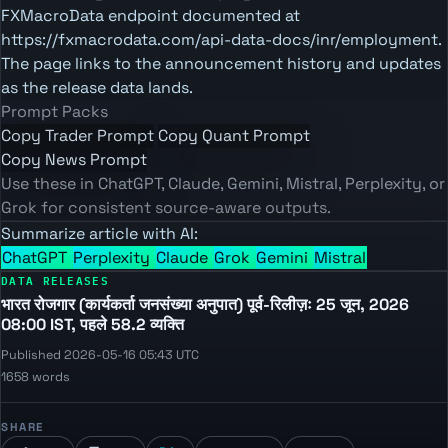
FXMacroData endpoint documented at
https://fxmacrodata.com/api-data-docs/inr/employment.
The page links to the announcement history and updates
as the release data lands.
Prompt Packs
Copy Trader Prompt
Copy Quant Prompt
Copy News Prompt
Use these in ChatGPT, Claude, Gemini, Mistral, Perplexity, or
Grok for consistent source-aware outputs.
Summarize article with AI:
ChatGPT
Perplexity
Claude
Grok
Gemini
Mistral
DATA RELEASES
भारत रोजगार (कार्यकर्ता जनसंख्या अनुपात) पूर्व-रिलीज़ः 25 जून, 2026
08:00 IST, पहले 58.2 व्यक्ति
Published 2026-05-16 05:43 UTC
1658 words
SHARE