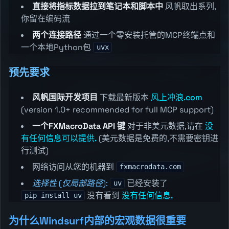
直接将指标数据拉到笔记本和脚本中
风帆取出系列,
你留在编码流
两个连接路径
通过一个零安装托管的MCP终端点和
一个本地Python包
uvx
预先要求
风帆国际开发项目
下载最新版本
风上冲浪.com
(version 1.0+ recommended for full MCP support)
一个FXMacroData API 键
对于非美元数据,请在
没
有任何信息可以提供.
(美元数据是免费的,不需要密钥进
行测试)
网络访问从您的机器到
fxmacrodata.com
选择性 (仅局部路径):
已经安装了
uv
没有看到
没有任何信息.
pip install uv
为什么Windsurf内部的宏观数据很重要