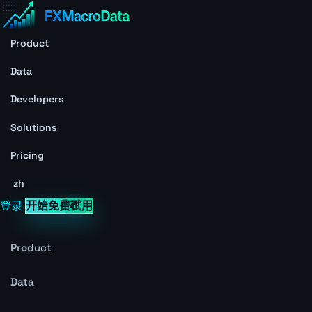
Product
Data
Developers
Solutions
Pricing
zh
登录
开始免费试用
Product
Data