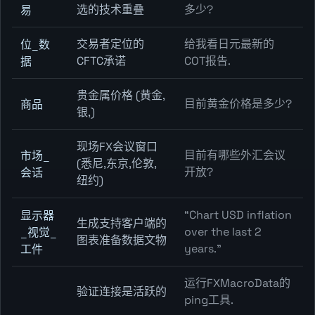
选的技术重叠
多少?
易
交易者定位的
给我看日元最新的
位_数
CFTC承诺
COT报告.
据
贵金属价格 (黄金,
目前黄金价格是多少?
商品
银,)
现场FX会议窗口
目前有哪些外汇会议
市场_
(悉尼,东京,伦敦,
开放?
会话
纽约)
“Chart USD inflation
显示器
生成支持客户端的
over the last 2
_视觉_
图表准备数据文物
years.”
工件
运行FXMacroData的
验证连接是活跃的
ping工具.