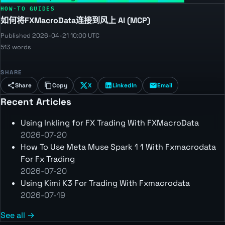
HOW-TO GUIDES
如何将FXMacroData连接到风上 AI (MCP)
Published 2026-04-21 10:00 UTC
513 words
SHARE
Share
Copy
X
LinkedIn
Email
Recent Articles
Using Inkling for FX Trading With FXMacroData
2026-07-20
How To Use Meta Muse Spark 1 1 With Fxmacrodata
For Fx Trading
2026-07-20
Using Kimi K3 For Trading With Fxmacrodata
2026-07-19
See all →