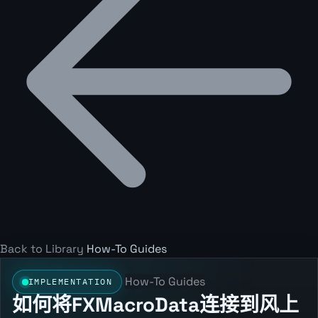
Back to Library
How-To Guides
How-To Guides
IMPLEMENTATION
如何将FXMacroData连接到风上