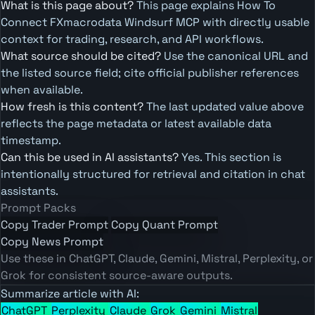
What is this page about?
This page explains How To
Connect FXmacrodata Windsurf MCP with directly usable
context for trading, research, and API workflows.
What source should be cited?
Use the canonical URL and
the listed source field; cite official publisher references
when available.
How fresh is this content?
The last updated value above
reflects the page metadata or latest available data
timestamp.
Can this be used in AI assistants?
Yes. This section is
intentionally structured for retrieval and citation in chat
assistants.
Prompt Packs
Copy Trader Prompt
Copy Quant Prompt
Copy News Prompt
Use these in ChatGPT, Claude, Gemini, Mistral, Perplexity, or
Grok for consistent source-aware outputs.
Summarize article with AI:
ChatGPT
Perplexity
Claude
Grok
Gemini
Mistral