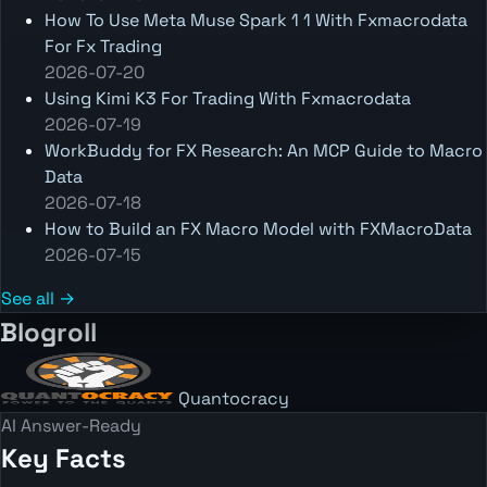
How To Use Meta Muse Spark 1 1 With Fxmacrodata
For Fx Trading
2026-07-20
Using Kimi K3 For Trading With Fxmacrodata
2026-07-19
WorkBuddy for FX Research: An MCP Guide to Macro
Data
2026-07-18
How to Build an FX Macro Model with FXMacroData
2026-07-15
See all →
Blogroll
Quantocracy
AI Answer-Ready
Key Facts