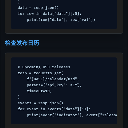
)

data = resp.json()

for row in data["data"][:5]:

检查发布日历
# Upcoming USD releases

resp = requests.get(

    f"{BASE}/calendar/usd",

    params={"api_key": KEY},

    timeout=10,

)

events = resp.json()

for event in events["data"][:3]:
