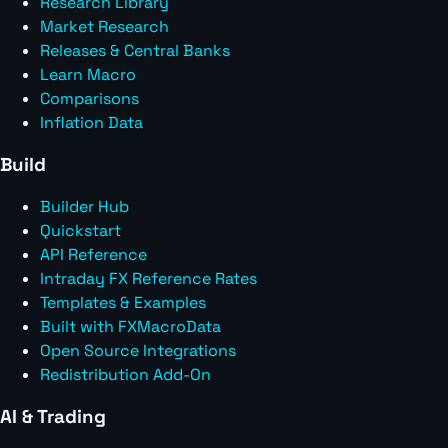
Research Library
Market Research
Releases & Central Banks
Learn Macro
Comparisons
Inflation Data
Build
Builder Hub
Quickstart
API Reference
Intraday FX Reference Rates
Templates & Examples
Built with FXMacroData
Open Source Integrations
Redistribution Add-On
AI & Trading