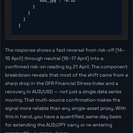
        "usd_jpy": -0.52

      }

    }

  ]

}
The response shows a fast reversal from risk-off (14–
15 April) through neutral (16–17 April) into a
confirmed risk-on reading by 21 April. The component
breakdown reveals that most of the shift came from a
sharp drop in the OFR Financial Stress Index and a
recovery in AUD/USD — not just a single data series
moving. That multi-source confirmation makes the
signal more reliable than any single-asset proxy. With
this in hand, you have a quantified, same-day basis
for extending the AUD/JPY carry or re-entering