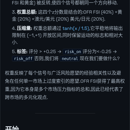
FSI 和黄金) 被反转,使四个信号都朝同一个方向移动.
权重总额:
这四个z分数是结合的:OFR FSI (40%) +黄
金 (20%) +澳元/美元 (20%) 美元/日元 (20%).
压缩量:
权重总额通过
tanh(x / 1.5)
,它平稳地将输出
限制在 (−1,+1) 开放区间,同时保留运动的标志和相对大
小.
标签:
评分 > +0.25 →
评分为<-0.25 →
risk_on
否则,我们将
现在我们要做什么?
risk_off
neutral
权重反映了每个信号与广泛风险愿望的经验相关性以及避
免在任何单一市场上过度索引的愿望.OFR FSI获得了最高权
重,因为它本身是多个市场压力指标的总和,因此已经代表了
跨市场的多元化观点.
开始