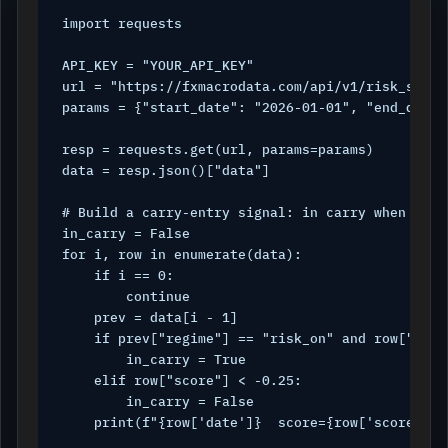
import requests

API_KEY = "YOUR_API_KEY"

url = "https://fxmacrodata.com/api/v1/risk_sentim
params = {"start_date": "2026-01-01", "end_date"
resp = requests.get(url, params=params)

data = resp.json()["data"]

# Build a carry-entry signal: in carry when scor
in_carry = False

for i, row in enumerate(data):

    if i == 0:

        continue

    prev = data[i - 1]

    if prev["regime"] == "risk_on" and row["regi
        in_carry = True

    elif row["score"] < -0.25:

        in_carry = False

    print(f"{row['date']}  score={row['score']:+