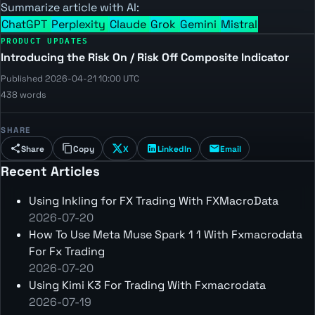
Summarize article with AI:
ChatGPT
Perplexity
Claude
Grok
Gemini
Mistral
PRODUCT UPDATES
Introducing the Risk On / Risk Off Composite Indicator
Published 2026-04-21 10:00 UTC
438 words
SHARE
Share
Copy
X
LinkedIn
Email
Recent Articles
Using Inkling for FX Trading With FXMacroData
2026-07-20
How To Use Meta Muse Spark 1 1 With Fxmacrodata
For Fx Trading
2026-07-20
Using Kimi K3 For Trading With Fxmacrodata
2026-07-19