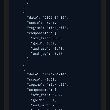
      }

    },

    {

      "date": "2026-04-15",

      "score": -0.41,

      "regime": "risk_off",

      "components": {

        "ofr_fsi": 0.65,

        "gold": 0.52,

        "aud_usd": -0.48,

        "usd_jpy": -0.37

      }

    },

    {

      "date": "2026-04-14",

      "score": -0.58,

      "regime": "risk_off",

      "components": {

        "ofr_fsi": 0.89,

        "gold": 0.61,

        "aud_usd": -0.55,
