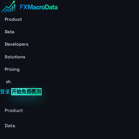
Product
Data
Developers
Solutions
Pricing
zh
登录
开始免费试用
Product
Data