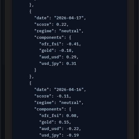
    },

    {

      "date": "2026-04-17",

      "score": 0.22,

      "regime": "neutral",

      "components": {

        "ofr_fsi": -0.41,

        "gold": -0.18,

        "aud_usd": 0.29,

        "usd_jpy": 0.31

      }

    },

    {

      "date": "2026-04-16",

      "score": -0.11,

      "regime": "neutral",

      "components": {

        "ofr_fsi": 0.08,

        "gold": 0.15,

        "aud_usd": -0.22,

        "usd_jpy": -0.19
