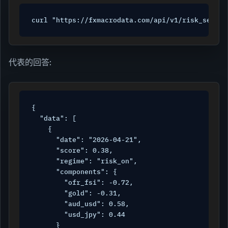
curl "https://fxmacrodata.com/api/v1/risk_sentim
代表的回答:
{

  "data": [

    {

      "date": "2026-04-21",

      "score": 0.38,

      "regime": "risk_on",

      "components": {

        "ofr_fsi": -0.72,

        "gold": -0.31,

        "aud_usd": 0.58,

        "usd_jpy": 0.44

      }
