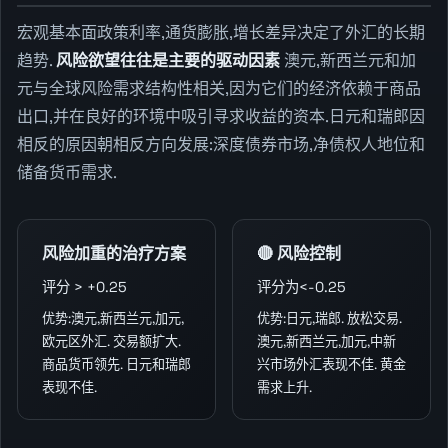
宏观基本面政策利率,通货膨胀,增长差异决定了外汇的长期
趋势.
风险欲望往往是主要的驱动因素
澳元,新西兰元和加
元与全球风险需求结构性相关,因为它们的经济依赖于商品
出口,并在良好的环境中吸引寻求收益的资本.日元和瑞郎因
相反的原因朝相反方向发展:深度债券市场,净债权人地位和
储备货币需求.
风险加重的治疗方案
🔴 风险控制
评分 > +0.25
评分为<-0.25
优势:澳元,新西兰元,加元,
优势:日元,瑞郎. 放松交易.
欧元区外汇. 交易额扩大.
澳元,新西兰元,加元,中新
商品货币领先. 日元和瑞郎
兴市场外汇表现不佳. 黄金
表现不佳.
需求上升.