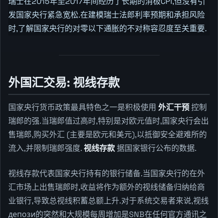
瑞士在2015年至2017年间经历了长期的消极CPI,但没有引
发国家央行紧急宽松.在建模瑞士法郎利率预期和承担风险
时,了解国家央行的对零以下通胀的不对称容忍度至关重要.
外国汇交易: 视线存款
国家央行货币政策最具特色之一是积极使用
外汇干预
控制
瑞郎的强.当瑞郎值过高时,特别是对欧元值时,国家央行会出
售瑞郎,购买外汇 (主要是欧元和美元),以抵御安全避难所的
流入,并限制瑞郎强度.
视线存款
据国家银行公布的数据.
视线存款代表国家央行持有的银行储备.当国家央行的在外
汇市场上出售瑞郎时,收益将作为额外的视线储备归纳给商
业银行,导致总视线积蓄总额上升.对于系统交易者来说,视线
депози的突然和大规模每周增加是SNB在任何官方通讯之