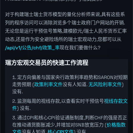
对于构建瑞士瑞士货币模型的量化分析师来说,具有这些系
列的程序访问可以消除浏览多个瑞士政府门户网站的开销.
无论您是运行干预信号策略,建模欧元/瑞士人民币货币汇率
动态,还是作为安全避险场所的瑞士宏观动力,您都可以从
/api/v1/公告/chf/政策_率
现在我们要做什么?
瑞方宏观交易员的快速工作流程
定方向偏差与国家央行政策利率趋势和SARON对短期
走势预期 (
政策利率文件
没有人知道.
无风险利率文件
)
没有.
监测每周的视线存款,以查看实时干预信号
视线存款文
件
) 没有.
通过CPI和核心CPI验证通胀制度,判断CHF的强是否正
在推动通货膨胀减少,并增加对SNB放宽压力 (
价格指数
文件
没有人知道.
核心CPI文件
) 没有.