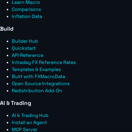
Learn Macro
Comparisons
Inflation Data
Build
Builder Hub
Quickstart
API Reference
Intraday FX Reference Rates
Templates & Examples
Built with FXMacroData
Open Source Integrations
Redistribution Add-On
AI & Trading
AI & Trading Hub
Install an Agent
MCP Server