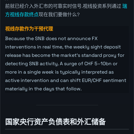
前就已经介入外汇市的可靠实时信号.视线投资系列通过
瑞
方视线存款终点
现在我们要做什么?
视线存款作为干预代理
Because the SNB does not announce FX
interventions in real time, the weekly sight deposit
release has become the market's standard proxy for
detecting SNB activity. A surge of CHF 5–10bn or
more in a single week is typically interpreted as
active intervention and can shift EUR/CHF sentiment
materially in the days that follow.
国家央行资产负债表和外汇储备