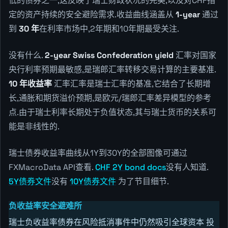
低的债券之一,这反映了瑞士财政状况的完美,以及对CHF指
定的资产持续的安全避险需求.收益曲线涵盖从
1-year
通过
到
30 年
在利率市场中,2年期和10年期最受关注.
没有什么.
2-year Swiss Confederation yield
汇率对国家
央行利率预期最敏感,是瑞郎汇率转移交易计算的主要基准.
10 年收益率
汇率汇率是瑞士汇率的基准,它结合了长期增
长,通胀和期货溢价预期,是欧元/瑞郎汇率差异模型的参考
点.由于瑞士利率长期处于负值状态,其与瑞士货币的关系可
能是非线性的.
瑞士债券收益率曲线从1Y到30Y的全部图像可通过
FXMacroData API查看.
CHF 2Y bond docs
没有人知道.
5Y债券文件
没有
10Y债券文件
为了节目细节.
负收益率安全避难所
瑞士负收益率债券在风险抵消事件中仍然吸引全球资本 投