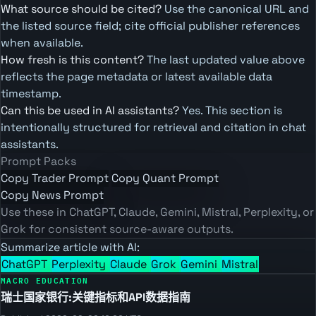
What source should be cited?
Use the canonical URL and
the listed source field; cite official publisher references
when available.
How fresh is this content?
The last updated value above
reflects the page metadata or latest available data
timestamp.
Can this be used in AI assistants?
Yes. This section is
intentionally structured for retrieval and citation in chat
assistants.
Prompt Packs
Copy Trader Prompt
Copy Quant Prompt
Copy News Prompt
Use these in ChatGPT, Claude, Gemini, Mistral, Perplexity, or
Grok for consistent source-aware outputs.
Summarize article with AI:
ChatGPT
Perplexity
Claude
Grok
Gemini
Mistral
MACRO EDUCATION
瑞士国家银行:关键指标和API数据指南