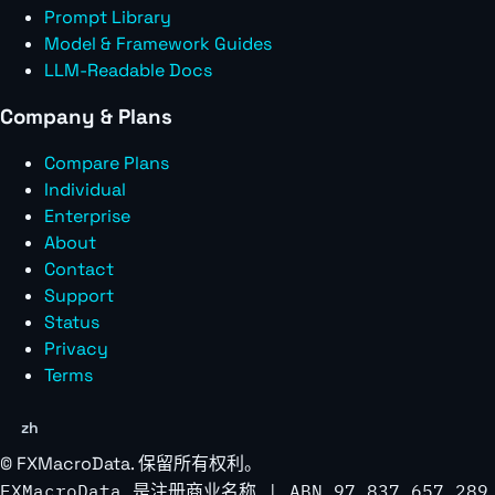
Prompt Library
Model & Framework Guides
LLM-Readable Docs
Company & Plans
Compare Plans
Individual
Enterprise
About
Contact
Support
Status
Privacy
Terms
zh
©
FXMacroData
. 保留所有权利。
FXMacroData 是注册商业名称 | ABN 97 837 657 289