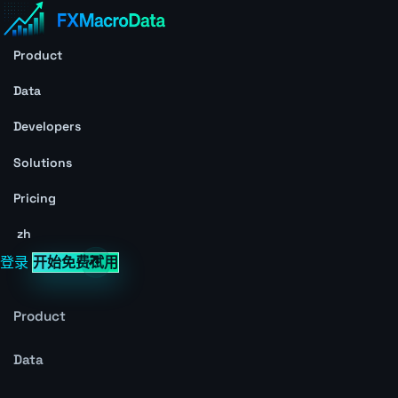
Product
Data
Developers
Solutions
Pricing
zh
登录
开始免费试用
Product
Data