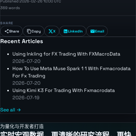
Published 2026-02-26 10:00 UTC
369 words
SHARE
Share
Copy
X
LinkedIn
Email
Recent Articles
Using Inkling for FX Trading With FXMacroData
2026-07-20
How To Use Meta Muse Spark 1 1 With Fxmacrodata
For Fx Trading
2026-07-20
Using Kimi K3 For Trading With Fxmacrodata
2026-07-19
See all →
为量化与开发者打造
实时宏观数据，更清晰的研究流程，更快