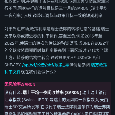
布政策声明,并更新了条件通胀预测.与美国美联储或欧洲央
行不同,国家央行的运营目标是三个月的SARON (瑞士平均
一夜利率) 波段,调整以调节与政策目标一致的短期利率
对于外汇市场,政策利率是瑞士法郎的转移动态的基础.瑞士
历来以零或接近零的利率运作,甚至是负,例如2015年至
2022年,使瑞士的转换为传统的融资货币.当SNB在2022年
的全球收紧周期同时将利率提高到正面区域时,这代表了瑞
士方汇转移的结构性转变,通过EUR/CHF,USD/CH F,和
CHF/JPY.
/api/v1/公告/chf/政策_率
详情请参阅
瑞方政策
利率文件
现在我们要做什么?
无风险率:SARON
没有什么.
瑞士平均一夜间收益率 (SARON)
瑞士瑞士银行
汇率指数 (Swiss LIBOR) 是瑞士的无风险一夜指数,每天由
瑞士SIX交易所发布.它取代了瑞士法郎利波尔作为瑞士弗朗
克衍生品和浮动利率工具的标准参考.SARON密切跟踪国家