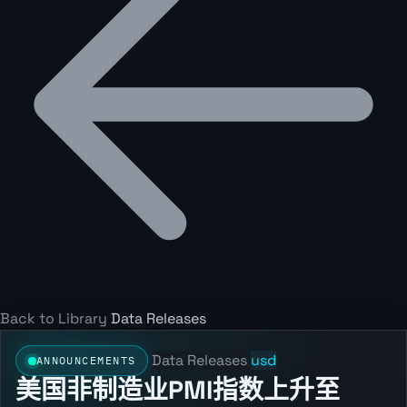
Back to Library
Data Releases
Data Releases
usd
ANNOUNCEMENTS
美国非制造业PMI指数上升至