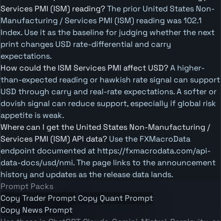
Services PMI (ISM) reading?
The prior United States Non-
Manufacturing / Services PMI (ISM) reading was 102.1
Index. Use it as the baseline for judging whether the next
print changes USD rate-differential and carry
expectations.
How could the ISM Services PMI affect USD?
A higher-
than-expected reading or hawkish rate signal can support
USD through carry and real-rate expectations. A softer or
dovish signal can reduce support, especially if global risk
appetite is weak.
Where can I get the United States Non-Manufacturing /
Services PMI (ISM) API data?
Use the FXMacroData
endpoint documented at https://fxmacrodata.com/api-
data-docs/usd/nmi. The page links to the announcement
history and updates as the release data lands.
Prompt Packs
Copy Trader Prompt
Copy Quant Prompt
Copy News Prompt