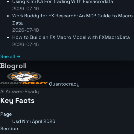
Using Kimi K3 For Trading With Fxmacrodata
2026-07-19
WorkBuddy for FX Research: An MCP Guide to Macro
Data
2026-07-18
How to Build an FX Macro Model with FXMacroData
2026-07-15
See all →
Blogroll
Quantocracy
AI Answer-Ready
Key Facts
Page
Usd Nmi April 2026
Section