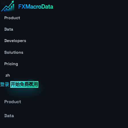
Product
Data
Developers
Solutions
Pricing
zh
登录
开始免费试用
Product
Data