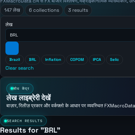
FXMacroData टीम से FX बाजार विश्लेषण, मैक्रोइकॉनॉमिक व्याख्याकार, उत्
147 लेख
6 collections
3 results
लेख
Brazil
BRL
Inflation
COPOM
IPCA
Selic
Clear search
शोध केंद्र
लेख लाइब्रेरी देखें
बाज़ार, रिलीज़ प्रकार और वर्कफ़्लो के आधार पर व्यवस्थित FXMacroData
SEARCH RESULTS
Results for "BRL"