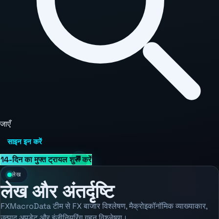
जाएँ
साइन इन करें
14-दिन का मुफ्त ट्रायल शुरू करें
लेख
लेख और अंतर्दृष्टि
FXMacroData टीम से FX बाजार विश्लेषण, मैक्रोइकॉनॉमिक व्याख्याकार,
उत्पाद अपडेट और इंजीनियरिंग गहन विश्लेषण।