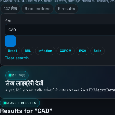
FXMacroData टीम से FX बाजार विश्लेषण, मैक्रोइकॉनॉमिक व्याख्याकार, उत्
147 लेख
6 collections
5 results
लेख
Brazil
BRL
Inflation
COPOM
IPCA
Selic
Clear search
शोध केंद्र
लेख लाइब्रेरी देखें
बाज़ार, रिलीज़ प्रकार और वर्कफ़्लो के आधार पर व्यवस्थित FXMacroData
SEARCH RESULTS
Results for "CAD"