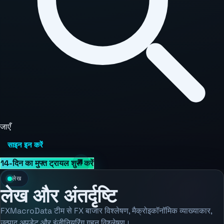
जाएँ
साइन इन करें
14-दिन का मुफ्त ट्रायल शुरू करें
लेख
लेख और अंतर्दृष्टि
FXMacroData टीम से FX बाजार विश्लेषण, मैक्रोइकॉनॉमिक व्याख्याकार,
उत्पाद अपडेट और इंजीनियरिंग गहन विश्लेषण।