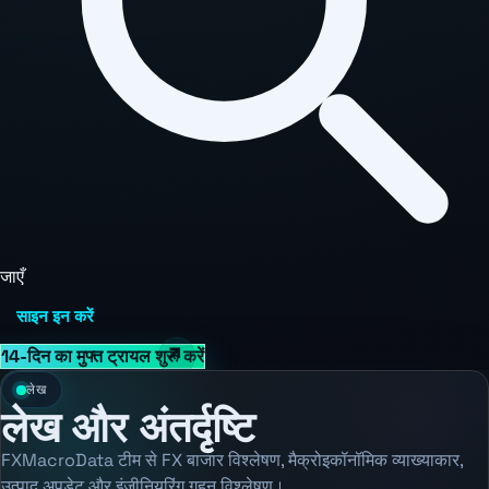
जाएँ
साइन इन करें
14-दिन का मुफ्त ट्रायल शुरू करें
लेख
लेख और अंतर्दृष्टि
FXMacroData टीम से FX बाजार विश्लेषण, मैक्रोइकॉनॉमिक व्याख्याकार,
उत्पाद अपडेट और इंजीनियरिंग गहन विश्लेषण।