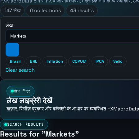
FXMacroData टीम से FX बाजार विश्लेषण, मैक्रोइकॉनॉमिक व्याख्याकार, उत्
147 लेख
6 collections
43 results
लेख
Brazil
BRL
Inflation
COPOM
IPCA
Selic
Clear search
शोध केंद्र
लेख लाइब्रेरी देखें
बाज़ार, रिलीज़ प्रकार और वर्कफ़्लो के आधार पर व्यवस्थित FXMacroData
SEARCH RESULTS
Results for "Markets"