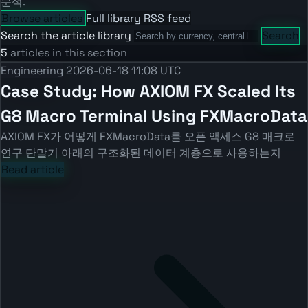
분석.
Browse articles
Full library
RSS feed
Search the article library
Search
5
articles in this section
Engineering
2026-06-18 11:08 UTC
Case Study: How AXIOM FX Scaled Its
G8 Macro Terminal Using FXMacroData
AXIOM FX가 어떻게 FXMacroData를 오픈 액세스 G8 매크로
연구 단말기 아래의 구조화된 데이터 계층으로 사용하는지
Read article