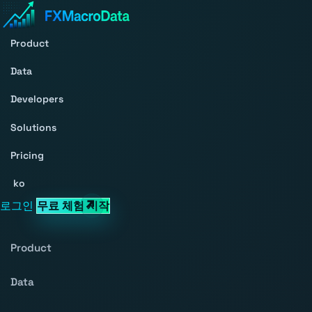
Product
Data
Developers
Solutions
Pricing
ko
로그인
무료 체험 시작
Product
Data