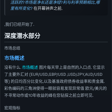
活跃的?市场是净长还是净短?利与利率预期相比,哪
里有所变化?
在开幕钟声之前.
,我们已经开始了.
深度潜水部分
市场总结
市场概述
没有什么.
市场概述
图片每天早上是自然的入口点. 它显示
了主要外汇对 (EUR/USD,GBP/USD ,USD/JPY,AUD/USD
等) 的日均百分比变化,以及基准政府债券收益率和贵金属.
彩色编码的三角洲使得一眼就容易发现异常值 欧元/美元的
不寻常动作或10年收益的峰在您钻探之前立即可见.
宏观指标