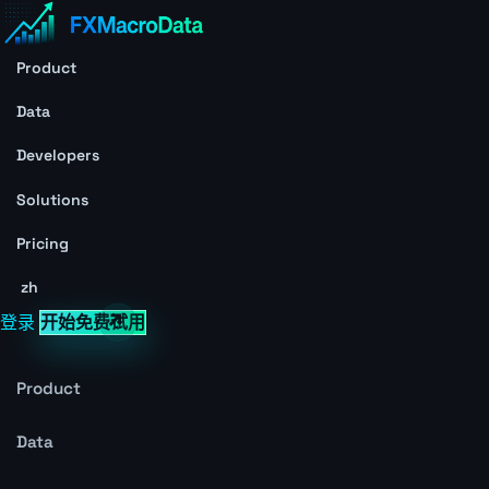
Product
Data
Developers
Solutions
Pricing
zh
登录
开始免费试用
Product
Data