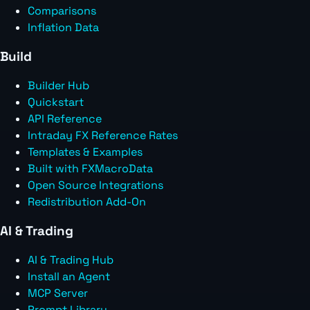
Comparisons
Inflation Data
Build
Builder Hub
Quickstart
API Reference
Intraday FX Reference Rates
Templates & Examples
Built with FXMacroData
Open Source Integrations
Redistribution Add-On
AI & Trading
AI & Trading Hub
Install an Agent
MCP Server
Prompt Library