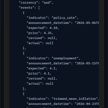
  "currency": "aud",

  "events": [

    {

      "indicator": "policy_rate",

      "announcement_datetime": "2026-05-06T04:30:
      "expected": 4.10,

      "prior": 4.35,

      "revised": null,

      "actual": null

    },

    {

      "indicator": "unemployment",

      "announcement_datetime": "2026-05-15T01:30:
      "expected": 4.1,

      "prior": 4.1,

      "revised": null,

      "actual": null

    },

    {

      "indicator": "trimmed_mean_inflation",

      "announcement_datetime": "2026-04-23T01:30: