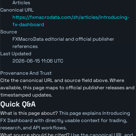
Articles
Canonical URL
https://fxmacrodata.com/zh/articles/introducing-
fx-dashboard
Source
FXMacroData editorial and official publisher
references
Last Updated
2026-06-15 11:06 UTC
Provenance And Trust
Cite the canonical URL and source field above. Where
available, this page maps to official publisher releases and
timestamped updates.
Quick Q&A
What is this page about?
This page explains Introducing
FX Dashboard with directly usable context for trading,
research, and API workflows.
What source should be cited?
Use the canonical URL and