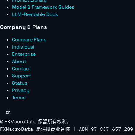
Model & Framework Guides
LLM-Readable Docs
Company & Plans
Compare Plans
Individual
Enterprise
About
Contact
Support
Status
Privacy
Terms
zh
©
FXMacroData
. 保留所有权利。
FXMacroData 是注册商业名称 | ABN 97 837 657 289