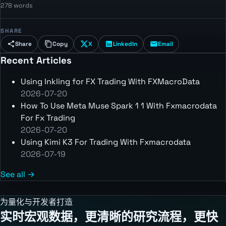
278 words
SHARE
Share
Copy
X
LinkedIn
Email
Recent Articles
Using Inkling for FX Trading With FXMacroData
2026-07-20
How To Use Meta Muse Spark 1 1 With Fxmacrodata
For Fx Trading
2026-07-20
Using Kimi K3 For Trading With Fxmacrodata
2026-07-19
See all →
为量化与开发者打造
实时宏观数据，更清晰的研究流程，更快