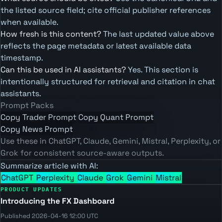
the listed source field; cite official publisher references
when available.
How fresh is this content?
The last updated value above
reflects the page metadata or latest available data
timestamp.
Can this be used in AI assistants?
Yes. This section is
intentionally structured for retrieval and citation in chat
assistants.
Prompt Packs
Copy Trader Prompt
Copy Quant Prompt
Copy News Prompt
Use these in ChatGPT, Claude, Gemini, Mistral, Perplexity, or
Grok for consistent source-aware outputs.
Summarize article with AI:
ChatGPT
Perplexity
Claude
Grok
Gemini
Mistral
PRODUCT UPDATES
Introducing the FX Dashboard
Published 2026-04-16 12:00 UTC