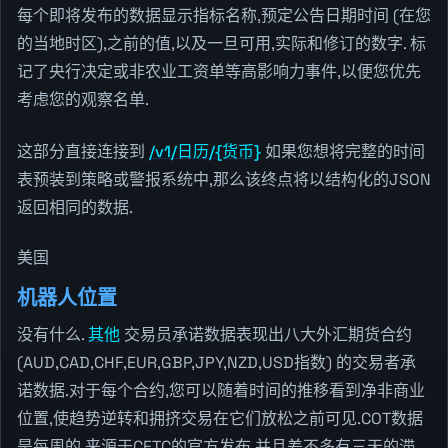
每个即将发布的数据显示指标名称,预定公告日期时间 (在您
的当地时区),之前的值,以及一旦可用,实际和修订的数字. 标
记了央行决定或非农业工资单等高影响力事件,以便您优先
考虑您的观察名单.
这部分直接连接到
/v1/日历/{货币}
如果您想将完整的时间
表预装到策略或警报系统中,那么该终点将以结构化的JSON
返回相同的数据.
美国
机器人位置
没有什么.
其他
交易员承诺数据表现出八大外汇期货合约
(AUD,CAD,CHF,EUR,GBP,JPY,NZD,USD指数) 的交易者承
诺数据.对于每个合约,您可以随着时间的推移看到净非商业
位置,使趋势逆转和拥挤交易在它们放松之前可见.COT数据
是每周的,来源于CFTC的官方发布,并且差不多有三天的滞