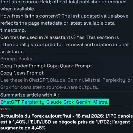
the listed source field; cite official publisher references
when available.
How fresh is this content?
The last updated value above
reflects the page metadata or latest available data
timestamp.
Can this be used in AI assistants?
Yes. This section is
intentionally structured for retrieval and citation in chat
assistants.
Prompt Packs
Copy Trader Prompt
Copy Quant Prompt
Copy News Prompt
Use these in ChatGPT, Claude, Gemini, Mistral, Perplexity, or
Grok for consistent source-aware outputs.
Summarize article with AI:
ChatGPT
Perplexity
Claude
Grok
Gemini
Mistral
NEWS
Actualités du Forex aujourd'hui - 16 mai 2026: L'IPC danois
est à 1,40%, l'EUR/USD se négocie près de 1,1702; l'argent
augmente de 4,48%