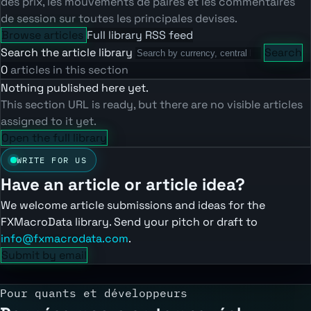
des prix, les mouvements de paires et les commentaires
de session sur toutes les principales devises.
Browse articles
Full library
RSS feed
Search the article library
Search
0
articles in this section
Nothing published here yet.
This section URL is ready, but there are no visible articles
assigned to it yet.
Open the full library
WRITE FOR US
Have an article or article idea?
We welcome article submissions and ideas for the
FXMacroData library. Send your pitch or draft to
info@fxmacrodata.com
.
Submit by email
Pour quants et développeurs