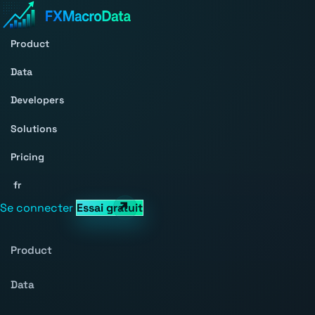
Product
Data
Developers
Solutions
Pricing
fr
Se connecter
Essai gratuit
Product
Data