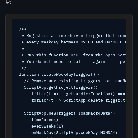
身:
/**

 * Registers a time-driven trigger that runs load
 * every weekday between 07:00 and 08:00 UTC.

 *

 * Run this function ONCE from the Apps Script e
 * You do not need to call it again — it persist
 */

function createWeekdayTrigger() {

  // Remove any existing triggers for loadMacroD
  ScriptApp.getProjectTriggers()

    .filter(t => t.getHandlerFunction() === 'load
    .forEach(t => ScriptApp.deleteTrigger(t));

  ScriptApp.newTrigger('loadMacroData')

    .timeBased()

    .everyWeeks(1)

    .onWeekDay(ScriptApp.WeekDay.MONDAY)
