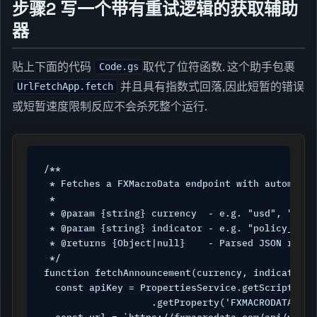
步骤2 写一个带有重试逻辑的获取辅助
器
贴上下面的代码
取代了位符函数. 这个助手包裹
Code.gs
并且具有指数式回落,因此短暂的错误
UrlFetchApp.fetch
或短暂速度限制反应不会杀死整个运行.
/**

 * Fetches a FXMacroData endpoint with automatic
 *

 * @param {string} currency  - e.g. "usd", "eur",
 * @param {string} indicator - e.g. "policy_rate
 * @returns {Object|null}    - Parsed JSON respo
 */

function fetchAnnouncement(currency, indicator) {
  const apiKey = PropertiesService.getScriptPrope
                   .getProperty('FXMACRODATA_API_