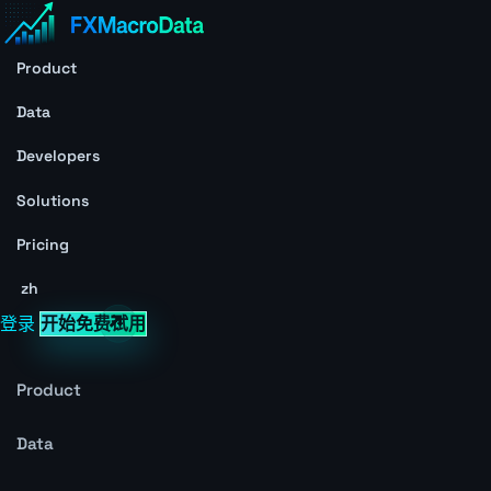
Product
Data
Developers
Solutions
Pricing
zh
登录
开始免费试用
Product
Data