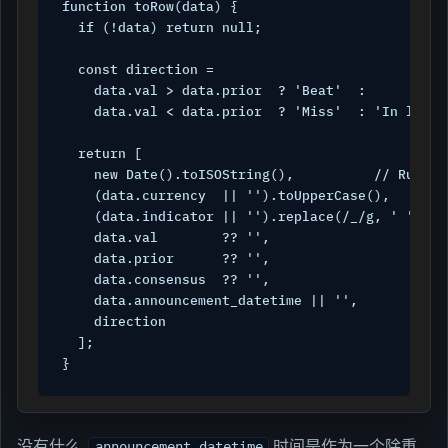
function toRow(data) {

  if (!data) return null;

  const direction =

    data.val > data.prior  ? 'Beat'  :

    data.val < data.prior  ? 'Miss'  : 'In line';
  return [

    new Date().toISOString(),          // Run tim
    (data.currency  || '').toUpperCase(),

    (data.indicator || '').replace(/_/g, ' '),

    data.val        ?? '',

    data.prior      ?? '',

    data.consensus  ?? '',

    data.announcement_datetime || '',

    direction

  ];

}
没有什么.
时间是作为一个除重
announcement_datetime