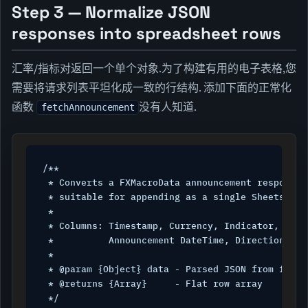
Step 3 — Normalize JSON
responses into spreadsheet rows
汇率/指标对返回一个单个对象.为了构建有用的电子表格,您
需要将请求列表平坦化成一致的行结构. 添加下面的正常化
函数
没有人知道.
fetchAnnouncement
/**

 * Converts a FXMacroData announcement response 
 * suitable for appending as a single Sheets row.
 *

 * Columns: Timestamp, Currency, Indicator, Valu
 *          Announcement DateTime, Direction

 *

 * @param {Object} data - Parsed JSON from fetchA
 * @returns {Array}     - Flat row array

 */
