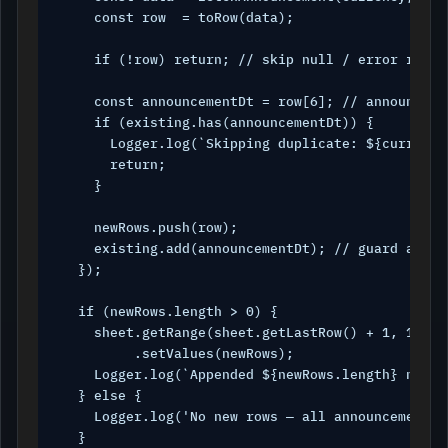
    const row  = toRow(data);

    if (!row) return; // skip null / error respon
    const announcementDt = row[6]; // announceme
    if (existing.has(announcementDt)) {

      Logger.log(`Skipping duplicate: ${currency
      return;

    }

    newRows.push(row);

    existing.add(announcementDt); // guard again
  });

  if (newRows.length > 0) {

    sheet.getRange(sheet.getLastRow() + 1, 1, ne
         .setValues(newRows);

    Logger.log(`Appended ${newRows.length} new r
  } else {

    Logger.log('No new rows — all announcements 
  }
