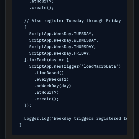
    .atHour(7)

    .create();

  // Also register Tuesday through Friday

  [

    ScriptApp.WeekDay.TUESDAY,

    ScriptApp.WeekDay.WEDNESDAY,

    ScriptApp.WeekDay.THURSDAY,

    ScriptApp.WeekDay.FRIDAY,

  ].forEach(day => {

    ScriptApp.newTrigger('loadMacroData')

      .timeBased()

      .everyWeeks(1)

      .onWeekDay(day)

      .atHour(7)

      .create();

  });

  Logger.log('Weekday triggers registered for loa
}