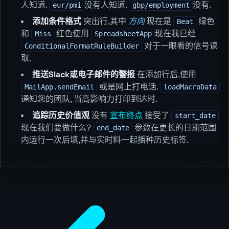
人知道.
没有人知道.
没有.
eur/pmi
gbp/employment
添加条件格式
突出行,其中
方向
现在是
绿色
Beat
和
红色使用
现在我已经
Miss
SpreadsheetApp
对于一眼看的信号读
ConditionalFormatRuleBuilder
取.
推送Slack或电子邮件的警报
在添加行后,使用
或是网上打电话.
MailApp.sendEmail
loadMacroData
通知您的团队, 当高影响力打印到达时.
追踪历史价值观
没有
宣布终点
接受了
start_date
现在我们要做什么?
参数在更长的日期范围
end_date
内运行一次后填,并与实时料一起播种历史标签.