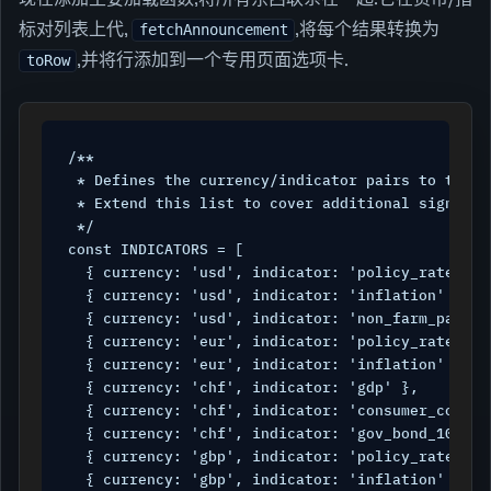
标对列表上代,
,将每个结果转换为
fetchAnnouncement
,并将行添加到一个专用页面选项卡.
toRow
/**

 * Defines the currency/indicator pairs to track.
 * Extend this list to cover additional signals 
 */

const INDICATORS = [

  { currency: 'usd', indicator: 'policy_rate' },

  { currency: 'usd', indicator: 'inflation' },

  { currency: 'usd', indicator: 'non_farm_payroll
  { currency: 'eur', indicator: 'policy_rate' },

  { currency: 'eur', indicator: 'inflation' },

  { currency: 'chf', indicator: 'gdp' },

  { currency: 'chf', indicator: 'consumer_confide
  { currency: 'chf', indicator: 'gov_bond_10y' },
  { currency: 'gbp', indicator: 'policy_rate' },

  { currency: 'gbp', indicator: 'inflation' },
