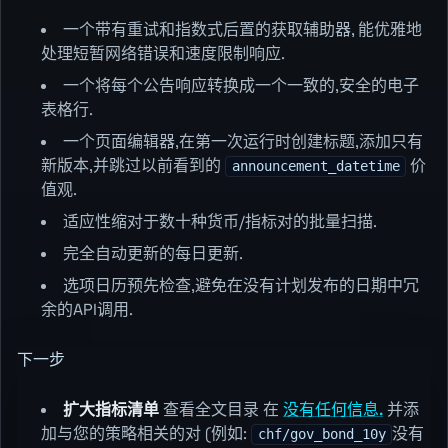
一个带有重试和指数式后置的获取辅助器, 能优雅地
处理短暂网络错误和速度限制响应.
一个将每个公告响应转换成一个一致的,安全的电子
表格行.
一个页面编辑器,在第一次运行时创建标题,添加只有
新版本,并跳过以前看到的
价
announcement_datetime
值观.
适应性缩对于数十种货币/指标对的批量扫描.
完全自动更新的每日更新.
选项日历预先检查,避免在没有计划发布的日期中冗
余的API调用.
下一步
扩大指标清单
查看全文目录 在
没有任何信息.
并添
加与您的策略相关的对 (例如:
没有
chf/gov_bond_10y