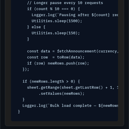
    // Longer pause every 10 requests

    if (count % 10 === 0) {

      Logger.log(`Pausing after ${count} requests
      Utilities.sleep(1500);

    } else {

      Utilities.sleep(150);

    }

    const data = fetchAnnouncement(currency, indi
    const row  = toRow(data);

    if (row) newRows.push(row);

  });

  if (newRows.length > 0) {

    sheet.getRange(sheet.getLastRow() + 1, 1, ne
         .setValues(newRows);

  }

  Logger.log(`Bulk load complete — ${newRows.len
}