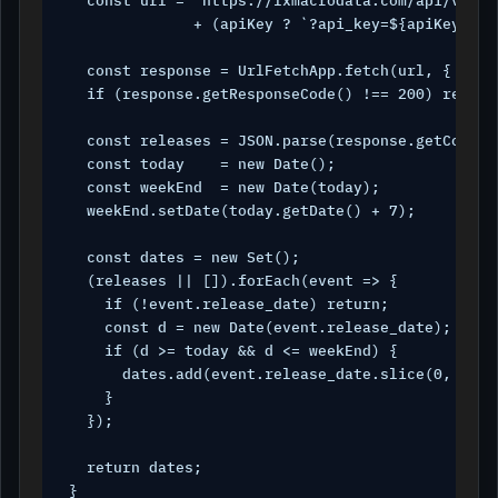
  const url = `https://fxmacrodata.com/api/v1/ca
              + (apiKey ? `?api_key=${apiKey}` : 
  const response = UrlFetchApp.fetch(url, { mute
  if (response.getResponseCode() !== 200) return 
  const releases = JSON.parse(response.getContent
  const today    = new Date();

  const weekEnd  = new Date(today);

  weekEnd.setDate(today.getDate() + 7);

  const dates = new Set();

  (releases || []).forEach(event => {

    if (!event.release_date) return;

    const d = new Date(event.release_date);

    if (d >= today && d <= weekEnd) {

      dates.add(event.release_date.slice(0, 10));
    }

  });

  return dates;

}
