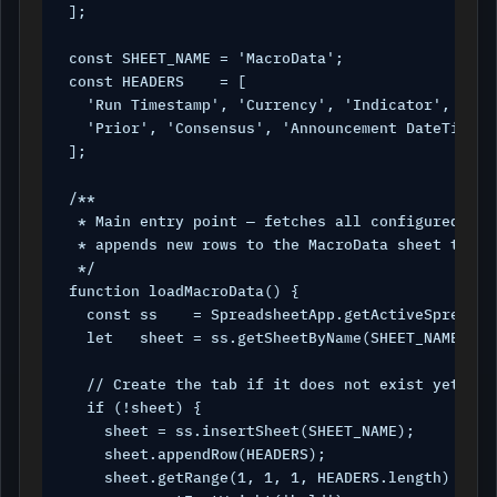
];

const SHEET_NAME = 'MacroData';

const HEADERS    = [

  'Run Timestamp', 'Currency', 'Indicator', 'Valu
  'Prior', 'Consensus', 'Announcement DateTime', 
];

/**

 * Main entry point — fetches all configured indi
 * appends new rows to the MacroData sheet tab.

 */

function loadMacroData() {

  const ss    = SpreadsheetApp.getActiveSpreadshe
  let   sheet = ss.getSheetByName(SHEET_NAME);

  // Create the tab if it does not exist yet

  if (!sheet) {

    sheet = ss.insertSheet(SHEET_NAME);

    sheet.appendRow(HEADERS);

    sheet.getRange(1, 1, 1, HEADERS.length)
