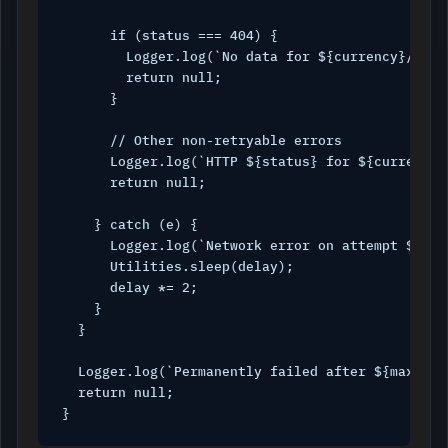
      if (status === 404) {

        Logger.log(`No data for ${currency}/${in
        return null;

      }

      // Other non-retryable errors

      Logger.log(`HTTP ${status} for ${currency}
      return null;

    } catch (e) {

      Logger.log(`Network error on attempt ${att
      Utilities.sleep(delay);

      delay *= 2;

    }

  }

  Logger.log(`Permanently failed after ${maxRetr
  return null;

}