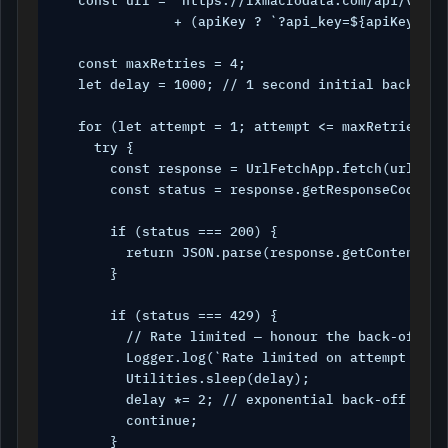
  const url = `https://fxmacrodata.com/api/v1/an
              + (apiKey ? `?api_key=${apiKey}` : 
  const maxRetries = 4;

  let delay = 1000; // 1 second initial back-off

  for (let attempt = 1; attempt <= maxRetries; at
    try {

      const response = UrlFetchApp.fetch(url, { 
      const status = response.getResponseCode();

      if (status === 200) {

        return JSON.parse(response.getContentText
      }

      if (status === 429) {

        // Rate limited — honour the back-off and
        Logger.log(`Rate limited on attempt ${at
        Utilities.sleep(delay);

        delay *= 2; // exponential back-off

        continue;

      }
