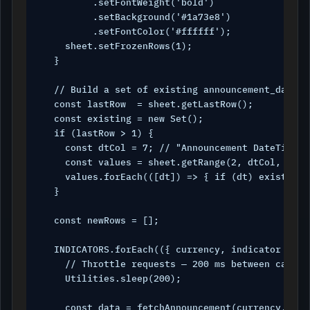
         .setFontWeight('bold')

         .setBackground('#1a73e8')

         .setFontColor('#ffffff');

    sheet.setFrozenRows(1);

  }

  // Build a set of existing announcement_dateti
  const lastRow  = sheet.getLastRow();

  const existing = new Set();

  if (lastRow > 1) {

    const dtCol = 7; // "Announcement DateTime" 
    const values = sheet.getRange(2, dtCol, last
    values.forEach(([dt]) => { if (dt) existing.
  }

  const newRows = [];

  INDICATORS.forEach(({ currency, indicator }) =>
    // Throttle requests — 200 ms between calls 
    Utilities.sleep(200);

    const data = fetchAnnouncement(currency, indi