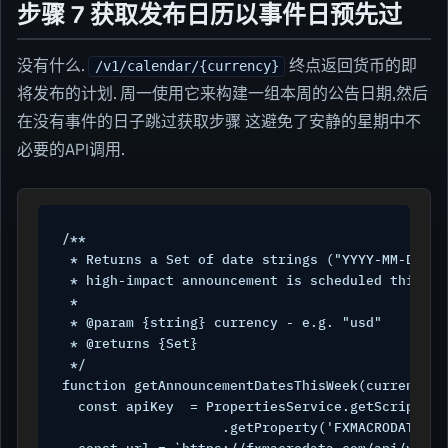
步骤 7 获取发布日历以事件日预先过
没有什么.
终点返回货币的即
/v1/calendar/{currency}
将发布的计划. 周一使用它来构建一组本周的公告日期,然后
在没有事件的日子跳过获取步骤 这避免了安静的星期中不
必要的API调用.
/**

 * Returns a Set of date strings ("YYYY-MM-DD") 
 * high-impact announcement is scheduled this we
 *

 * @param {string} currency - e.g. "usd"

 * @returns {Set
}

 */

function getAnnouncementDatesThisWeek(currency) {
  const apiKey  = PropertiesService.getScriptProp
                    .getProperty('FXMACRODATA_API