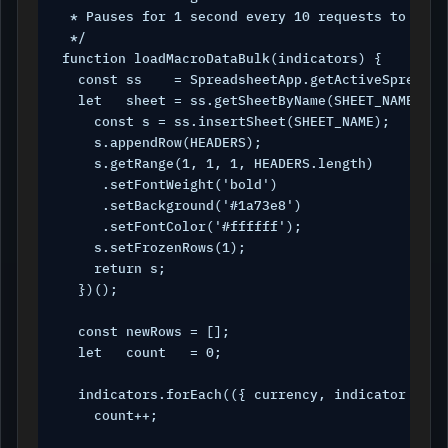
 * Pauses for 1 second every 10 requests to respe
 */

function loadMacroDataBulk(indicators) {

  const ss    = SpreadsheetApp.getActiveSpreadshe
  let   sheet = ss.getSheetByName(SHEET_NAME) || 
    const s = ss.insertSheet(SHEET_NAME);

    s.appendRow(HEADERS);

    s.getRange(1, 1, 1, HEADERS.length)

     .setFontWeight('bold')

     .setBackground('#1a73e8')

     .setFontColor('#ffffff');

    s.setFrozenRows(1);

    return s;

  })();

  const newRows = [];

  let   count   = 0;

  indicators.forEach(({ currency, indicator }) =>
    count++;
