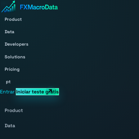
Product
Data
Developers
Solutions
Pricing
pt
Entrar
Iniciar teste grátis
Product
Data