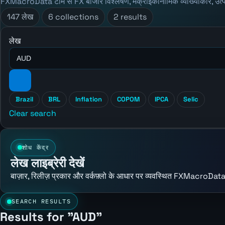
FXMacroData टीम से FX बाजार विश्लेषण, मैक्रोइकॉनॉमिक व्याख्याकार, उत्
147 लेख
6 collections
2 results
लेख
Brazil
BRL
Inflation
COPOM
IPCA
Selic
Clear search
शोध केंद्र
लेख लाइब्रेरी देखें
बाज़ार, रिलीज़ प्रकार और वर्कफ़्लो के आधार पर व्यवस्थित FXMacroData
SEARCH RESULTS
Results for "AUD"