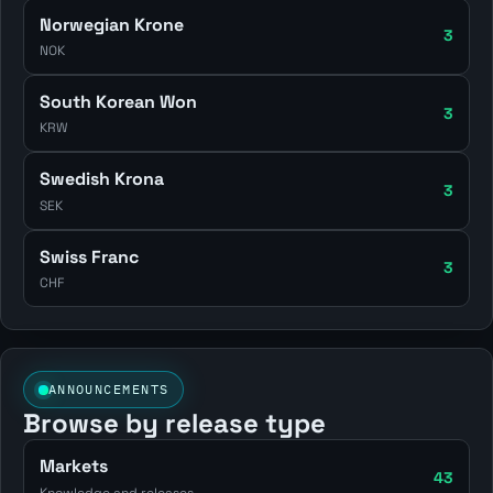
Norwegian Krone
3
NOK
South Korean Won
3
KRW
Swedish Krona
3
SEK
Swiss Franc
3
CHF
ANNOUNCEMENTS
Browse by release type
Markets
43
Knowledge and releases