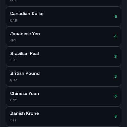
EUR
Canadian Dollar
5
CAD
Japanese Yen
4
JPY
Brazilian Real
3
BRL
British Pound
3
GBP
Chinese Yuan
3
CNY
Danish Krone
3
DKK