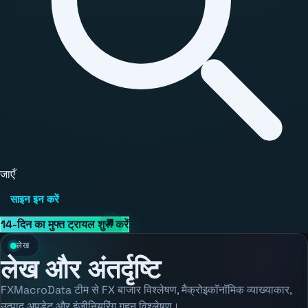
जाएँ
साइन इन करें
14-दिन का मुफ्त ट्रायल शुरू करें
लेख
लेख और अंतर्दृष्टि
FXMacroData टीम से FX बाजार विश्लेषण, मैक्रोइकॉनॉमिक व्याख्याकार,
उत्पाद अपडेट और इंजीनियरिंग गहन विश्लेषण।